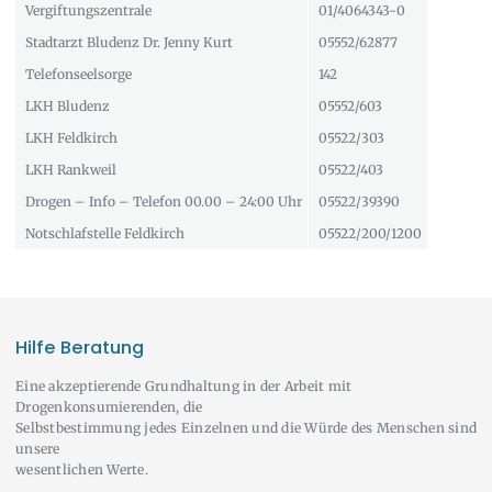
Vergiftungszentrale
01/4064343-0
Stadtarzt Bludenz Dr. Jenny Kurt
05552/62877
Telefonseelsorge
142
LKH Bludenz
05552/603
LKH Feldkirch
05522/303
LKH Rankweil
05522/403
Drogen – Info – Telefon 00.00 – 24:00 Uhr
05522/39390
Notschlafstelle Feldkirch
05522/200/1200
Hilfe Beratung
Eine akzeptierende Grundhaltung in der Arbeit mit
Drogenkonsumierenden, die
Selbstbestimmung jedes Einzelnen und die Würde des Menschen sind
unsere
wesentlichen Werte.