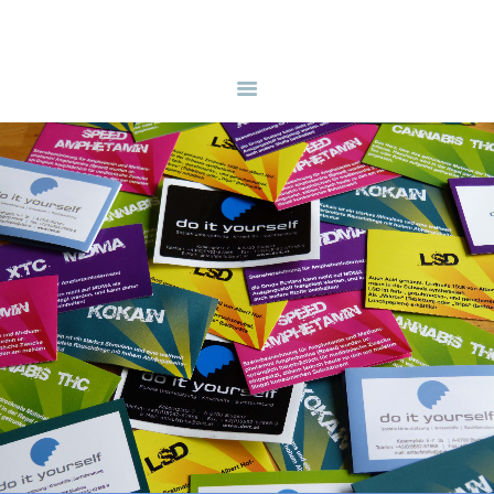
HOME
ANGEBOTE
ÜBER UNS
INFOS & LINKS
NEWS
KONTAKTDATEN
ONLINEBERATUNG