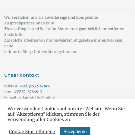
Wir verstehen uns als zuverlässige und kompetente
AnsprechpartnerInnen zum
Thema Drogen und Sucht im Sinne einer ganzheitlich orientierten
Suchthilfe.
Als solche arbeiten wir mit bewährten Angeboten und entwickeln
neue
zukunftsfähige Unterstützungsformen.
Unser Kontakt
telefon:
+43(0)5552-67868
fax: +435552-67868-9
E-mail: anlaufstelle@doit.at
Wir beraten Sie auch gerne außerhalb der angeführten Öffnungszeiten!
Wir verwenden Cookies auf unserer Website. Wenn Sie
Vereinbaren Sie doch einfach einen Termin mit uns.
Onlineberatung
auf "Akzeptieren" klicken, stimmen Sie der
Verwendung aller Cookies zu.
Cookie Einstellungen
Akzeptieren