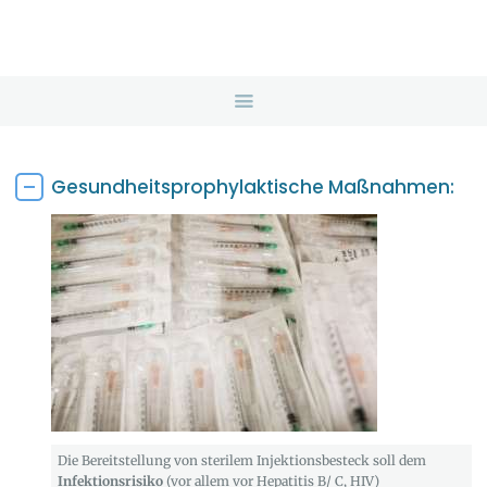
HOME
ANGEBOTE
ÜBER UNS
INFOS & LINKS
NEWS
Gesundheitsprophylaktische Maßnahmen:
KONTAKTDATEN
ONLINEBERATUNG
Die Bereitstellung von sterilem Injektionsbesteck soll dem
Infektionsrisiko
(vor allem vor Hepatitis B/ C, HIV)