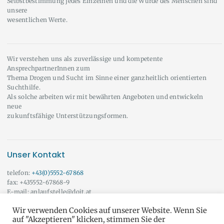
Selbstbestimmung jedes Einzelnen und die Würde des Menschen sind
unsere
wesentlichen Werte.
Wir verstehen uns als zuverlässige und kompetente
AnsprechpartnerInnen zum
Thema Drogen und Sucht im Sinne einer ganzheitlich orientierten
Suchthilfe.
Als solche arbeiten wir mit bewährten Angeboten und entwickeln
neue
zukunftsfähige Unterstützungsformen.
Unser Kontakt
telefon:
+43(0)5552-67868
fax: +435552-67868-9
E-mail: anlaufstelle@doit.at
Wir beraten Sie auch gerne außerhalb der angeführten Öffnungszeiten!
Wir verwenden Cookies auf unserer Website. Wenn Sie
Vereinbaren Sie doch einfach einen Termin mit uns.
Onlineberatung
auf "Akzeptieren" klicken, stimmen Sie der