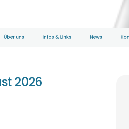
HOME
ANGEBOTE
ÜBER UNS
Über uns
Infos & Links
News
Kon
INFOS & LINKS
NEWS
st 2026
KONTAKTDATEN
ONLINEBERATUNG