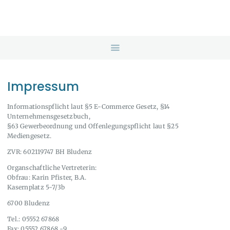
HOME
ANGEBOTE
ÜBER UNS
INFOS & LINKS
NEWS
Impressum
KONTAKTDATEN
Informationspflicht laut §5 E-Commerce Gesetz, §14
Unternehmensgesetzbuch,
ONLINEBERATUNG
§63 Gewerbeordnung und Offenlegungspflicht laut §25
Mediengesetz.
ZVR: 602119747 BH Bludenz
Organschaftliche Vertreterin:
Obfrau: Karin Pfister, B.A.
Kasernplatz 5-7/3b
6700 Bludenz
Tel.: 05552 67868
Fax: 05552 67868 -9