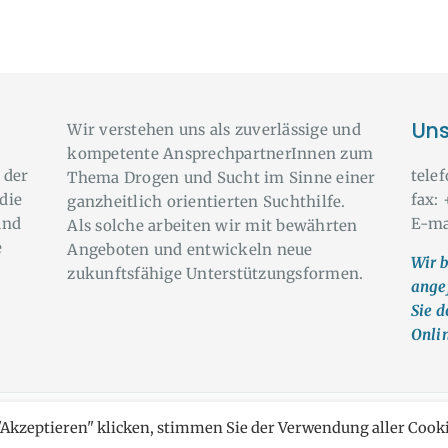
Uns
Wir verstehen uns als zuverlässige und
kompetente AnsprechpartnerInnen zum
 der
tele
Thema Drogen und Sucht im Sinne einer
die
fax:
ganzheitlich orientierten Suchthilfe.
und
E-ma
Als solche arbeiten wir mit bewährten
e
Angeboten und entwickeln neue
Wir b
zukunftsfähige Unterstützungsformen.
ange
Sie d
Onli
"Akzeptieren" klicken, stimmen Sie der Verwendung aller Cook
 it yourself © Alle Rechte vorbehalten
AGB & DSGVO
und
IMPRESS