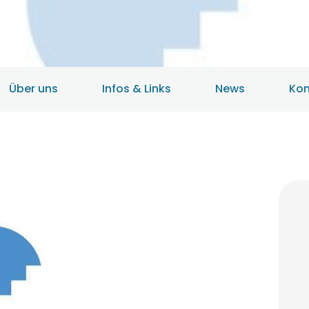
HOME
ANGEBOTE
ÜBER UNS
Über uns
Infos & Links
News
Kon
INFOS & LINKS
NEWS
KONTAKTDATEN
ONLINEBERATUNG