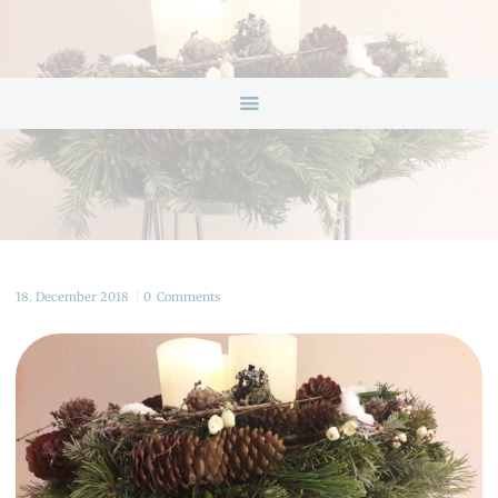
HOME
ANGEBOTE
ÜBER UNS
INFOS & LINKS
NEWS
KONTAKTDATEN
ONLINEBERATUNG
18. December 2018
0
Comments