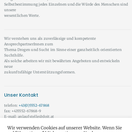
Selbstbestimmung jedes Einzelnen und die Würde des Menschen sind
unsere
wesentlichen Werte.
Wir verstehen uns als zuverlässige und kompetente
AnsprechpartnerInnen zum
Thema Drogen und Sucht im Sinne einer ganzheitlich orientierten
Suchthilfe.
Als solche arbeiten wir mit bewährten Angeboten und entwickeln
neue
zukunftsfähige Unterstützungsformen.
Unser Kontakt
telefon:
+43(0)5552-67868
fax: +435552-67868-9
E-mail: anlaufstelle@doit.at
Wir beraten Sie auch gerne außerhalb der angeführten Öffnungszeiten!
Wir verwenden Cookies auf unserer Website. Wenn Sie
Vereinbaren Sie doch einfach einen Termin mit uns.
Onlineberatung