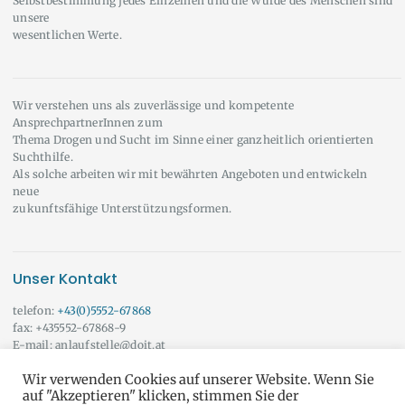
Selbstbestimmung jedes Einzelnen und die Würde des Menschen sind
unsere
wesentlichen Werte.
Wir verstehen uns als zuverlässige und kompetente
AnsprechpartnerInnen zum
Thema Drogen und Sucht im Sinne einer ganzheitlich orientierten
Suchthilfe.
Als solche arbeiten wir mit bewährten Angeboten und entwickeln
neue
zukunftsfähige Unterstützungsformen.
Unser Kontakt
telefon:
+43(0)5552-67868
fax: +435552-67868-9
E-mail: anlaufstelle@doit.at
Wir beraten Sie auch gerne außerhalb der angeführten Öffnungszeiten!
Wir verwenden Cookies auf unserer Website. Wenn Sie
Vereinbaren Sie doch einfach einen Termin mit uns.
Onlineberatung
auf "Akzeptieren" klicken, stimmen Sie der