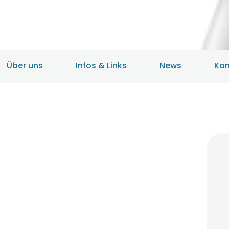
HOME
ANGEBOTE
ÜBER UNS
Über uns
Infos & Links
News
Kon
INFOS & LINKS
NEWS
KONTAKTDATEN
ONLINEBERATUNG