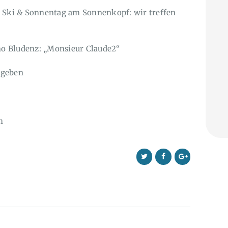
n Ski & Sonnentag am Sonnenkopf: wir treffen
ino Bludenz: „Monsieur Claude2“
egeben
m