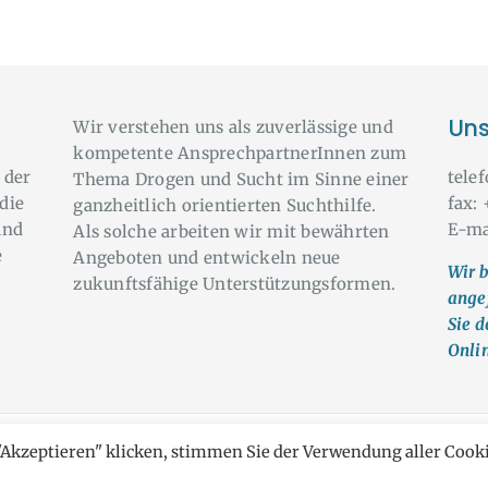
Uns
Wir verstehen uns als zuverlässige und
kompetente AnsprechpartnerInnen zum
 der
tele
Thema Drogen und Sucht im Sinne einer
die
fax:
ganzheitlich orientierten Suchthilfe.
und
E-ma
Als solche arbeiten wir mit bewährten
e
Angeboten und entwickeln neue
Wir b
zukunftsfähige Unterstützungsformen.
ange
Sie d
Onli
"Akzeptieren" klicken, stimmen Sie der Verwendung aller Cook
 it yourself © Alle Rechte vorbehalten
AGB & DSGVO
und
IMPRESS