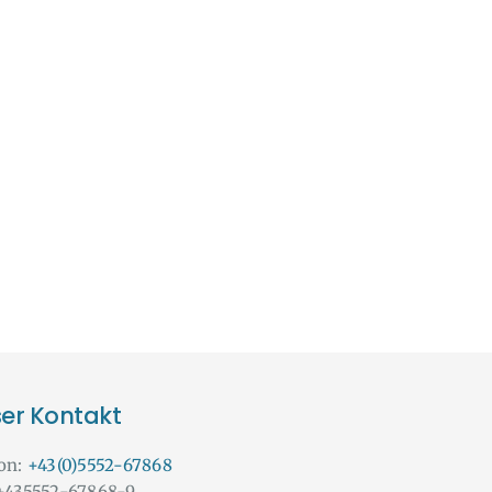
er Kontakt
fon:
+43(0)5552-67868
 +435552-67868-9