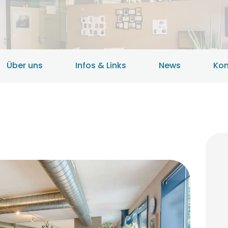
HOME
ANGEBOTE
ÜBER UNS
Über uns
Infos & Links
News
Kon
INFOS & LINKS
NEWS
KONTAKTDATEN
ONLINEBERATUNG