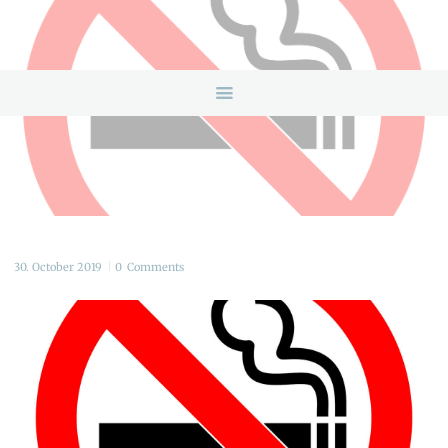
HOME
ANGEBOTE
ÜBER UNS
INFOS & LINKS
NEWS
KONTAKTDATEN
ONLINEBERATUNG
30. October 2019
0
Comments