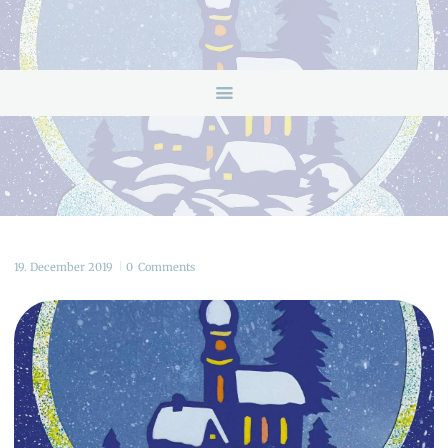
HOME
ANGEBOTE
ÜBER UNS
INFOS & LINKS
NEWS
KONTAKTDATEN
ONLINEBERATUNG
19. December 2019
0
Comments