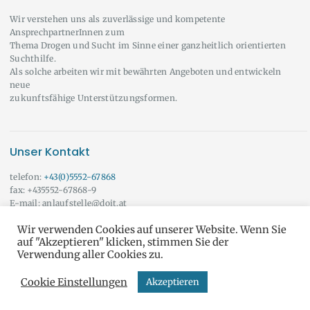
Wir verstehen uns als zuverlässige und kompetente
AnsprechpartnerInnen zum
Thema Drogen und Sucht im Sinne einer ganzheitlich orientierten
Suchthilfe.
Als solche arbeiten wir mit bewährten Angeboten und entwickeln
neue
zukunftsfähige Unterstützungsformen.
Unser Kontakt
telefon:
+43(0)5552-67868
fax: +435552-67868-9
E-mail: anlaufstelle@doit.at
Wir beraten Sie auch gerne außerhalb der angeführten Öffnungszeiten!
Wir verwenden Cookies auf unserer Website. Wenn Sie
Vereinbaren Sie doch einfach einen Termin mit uns.
Onlineberatung
auf "Akzeptieren" klicken, stimmen Sie der
Verwendung aller Cookies zu.
Cookie Einstellungen
Akzeptieren
do it yourself © Alle Rechte vorbehalten
AGB & DSGVO
und
IMPRESSUM