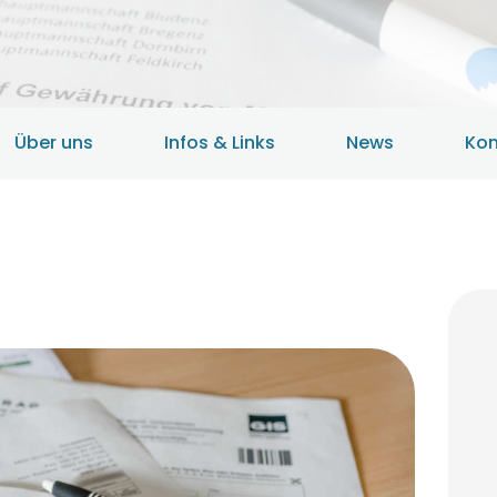
HOME
ANGEBOTE
ÜBER UNS
Über uns
Infos & Links
News
Kon
INFOS & LINKS
NEWS
KONTAKTDATEN
ONLINEBERATUNG