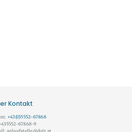
er Kontakt
fon:
+43(0)5552-67868
 +435552-67868-9
il: anlaufstelle@doit.at