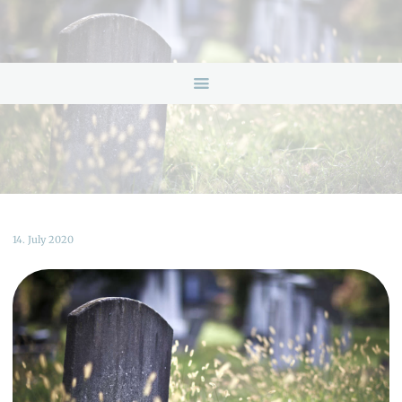
HOME
ANGEBOTE
ÜBER UNS
INFOS & LINKS
NEWS
KONTAKTDATEN
ONLINEBERATUNG
14. July 2020