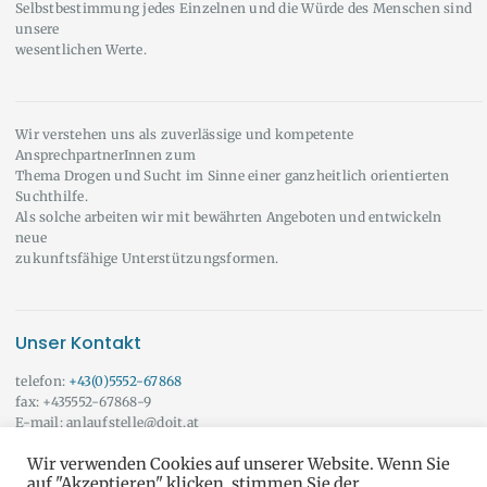
Selbstbestimmung jedes Einzelnen und die Würde des Menschen sind
unsere
wesentlichen Werte.
Wir verstehen uns als zuverlässige und kompetente
AnsprechpartnerInnen zum
Thema Drogen und Sucht im Sinne einer ganzheitlich orientierten
Suchthilfe.
Als solche arbeiten wir mit bewährten Angeboten und entwickeln
neue
zukunftsfähige Unterstützungsformen.
Unser Kontakt
telefon:
+43(0)5552-67868
fax: +435552-67868-9
E-mail: anlaufstelle@doit.at
Wir beraten Sie auch gerne außerhalb der angeführten Öffnungszeiten!
Wir verwenden Cookies auf unserer Website. Wenn Sie
Vereinbaren Sie doch einfach einen Termin mit uns.
Onlineberatung
auf "Akzeptieren" klicken, stimmen Sie der