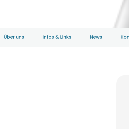
HOME
ANGEBOTE
ÜBER UNS
Über uns
Infos & Links
News
Kon
INFOS & LINKS
NEWS
KONTAKTDATEN
ONLINEBERATUNG