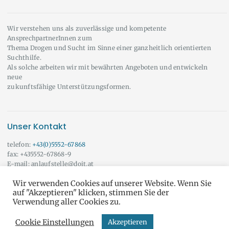
Wir verstehen uns als zuverlässige und kompetente
AnsprechpartnerInnen zum
Thema Drogen und Sucht im Sinne einer ganzheitlich orientierten
Suchthilfe.
Als solche arbeiten wir mit bewährten Angeboten und entwickeln
neue
zukunftsfähige Unterstützungsformen.
Unser Kontakt
telefon:
+43(0)5552-67868
fax: +435552-67868-9
E-mail: anlaufstelle@doit.at
Wir beraten Sie auch gerne außerhalb der angeführten Öffnungszeiten!
Wir verwenden Cookies auf unserer Website. Wenn Sie
Vereinbaren Sie doch einfach einen Termin mit uns.
Onlineberatung
auf "Akzeptieren" klicken, stimmen Sie der
Verwendung aller Cookies zu.
Cookie Einstellungen
Akzeptieren