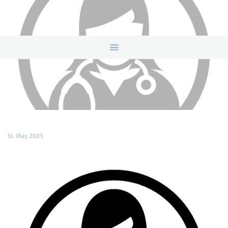
HOME
ANGEBOTE
ÜBER UNS
INFOS & LINKS
NEWS
KONTAKTDATEN
ONLINEBERATUNG
31. May 2023