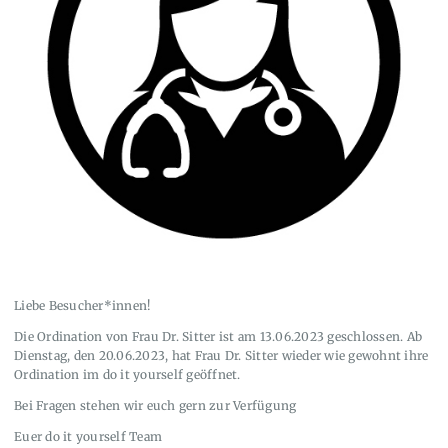
Liebe Besucher*innen!
Die Ordination von Frau Dr. Sitter ist am 13.06.2023 geschlossen. Ab
Dienstag, den 20.06.2023, hat Frau Dr. Sitter wieder wie gewohnt ihre
Ordination im do it yourself geöffnet.
Bei Fragen stehen wir euch gern zur Verfügung
Euer do it yourself Team