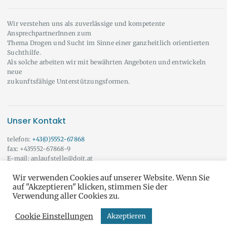
Wir verstehen uns als zuverlässige und kompetente
AnsprechpartnerInnen zum
Thema Drogen und Sucht im Sinne einer ganzheitlich orientierten
Suchthilfe.
Als solche arbeiten wir mit bewährten Angeboten und entwickeln
neue
zukunftsfähige Unterstützungsformen.
Unser Kontakt
telefon:
+43(0)5552-67868
fax: +435552-67868-9
E-mail: anlaufstelle@doit.at
Wir beraten Sie auch gerne außerhalb der angeführten Öffnungszeiten!
Wir verwenden Cookies auf unserer Website. Wenn Sie
Vereinbaren Sie doch einfach einen Termin mit uns.
Onlineberatung
auf "Akzeptieren" klicken, stimmen Sie der
Verwendung aller Cookies zu.
Cookie Einstellungen
Akzeptieren
do it yourself © Alle Rechte vorbehalten
AGB & DSGVO
und
IMPRESSUM