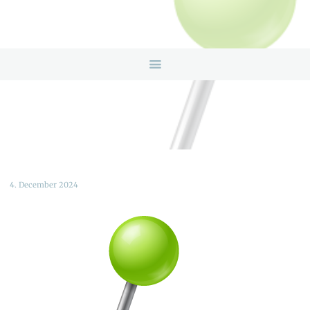
HOME
ANGEBOTE
ÜBER UNS
INFOS & LINKS
NEWS
KONTAKTDATEN
ONLINEBERATUNG
4. December 2024