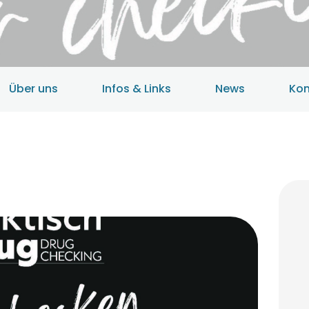
HOME
ANGEBOTE
ÜBER UNS
Über uns
Infos & Links
News
Kon
INFOS & LINKS
NEWS
KONTAKTDATEN
ONLINEBERATUNG