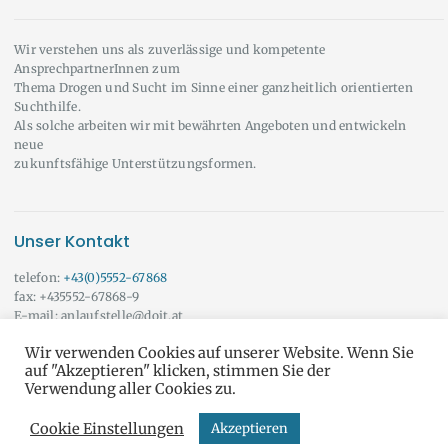
Wir verstehen uns als zuverlässige und kompetente
AnsprechpartnerInnen zum
Thema Drogen und Sucht im Sinne einer ganzheitlich orientierten
Suchthilfe.
Als solche arbeiten wir mit bewährten Angeboten und entwickeln
neue
zukunftsfähige Unterstützungsformen.
Unser Kontakt
telefon:
+43(0)5552-67868
fax: +435552-67868-9
E-mail: anlaufstelle@doit.at
Wir beraten Sie auch gerne außerhalb der angeführten Öffnungszeiten!
Wir verwenden Cookies auf unserer Website. Wenn Sie
Vereinbaren Sie doch einfach einen Termin mit uns.
Onlineberatung
auf "Akzeptieren" klicken, stimmen Sie der
Verwendung aller Cookies zu.
Cookie Einstellungen
Akzeptieren
do it yourself © Alle Rechte vorbehalten
AGB & DSGVO
und
IMPRESSUM