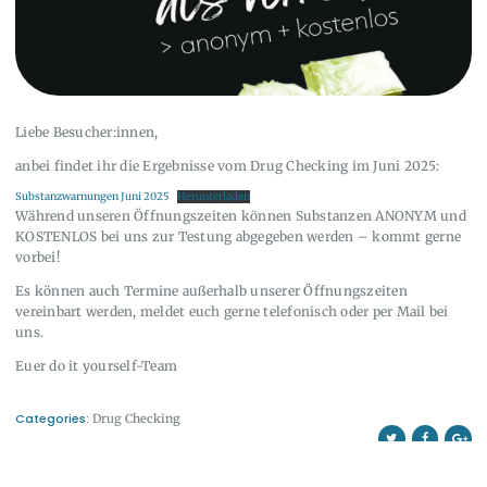
Liebe Besucher:innen,
anbei findet ihr die Ergebnisse vom Drug Checking im Juni 2025:
Substanzwarnungen Juni 2025
Herunterladen
Während unseren Öffnungszeiten können Substanzen ANONYM und
KOSTENLOS bei uns zur Testung abgegeben werden – kommt gerne
vorbei!
Es können auch Termine außerhalb unserer Öffnungszeiten
vereinbart werden, meldet euch gerne telefonisch oder per Mail bei
uns.
Euer do it yourself-Team
Categories:
Drug Checking