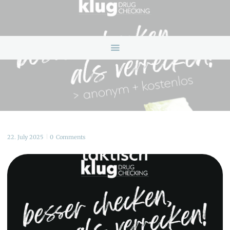
HOME
ANGEBOTE
ÜBER UNS
INFOS & LINKS
NEWS
KONTAKTDATEN
ONLINEBERATUNG
22. July 2025
0
Comments