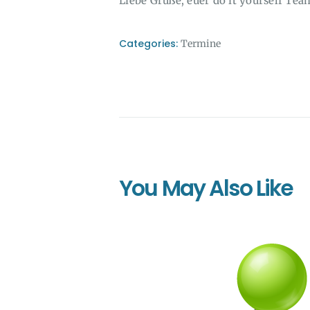
Liebe Grüße, euer do it yourself Tea
Categories:
Termine
You May Also Like