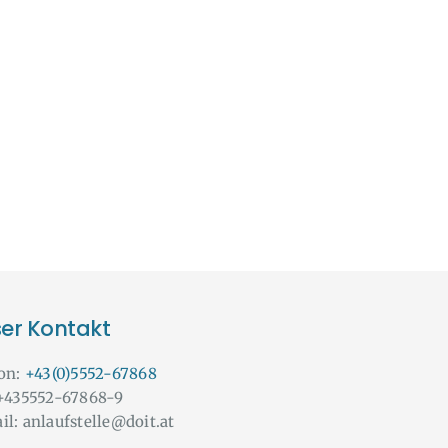
er Kontakt
fon:
+43(0)5552-67868
 +435552-67868-9
il: anlaufstelle@doit.at