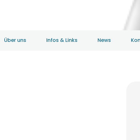
HOME
ANGEBOTE
ÜBER UNS
Über uns
Infos & Links
News
Kon
INFOS & LINKS
NEWS
KONTAKTDATEN
ONLINEBERATUNG