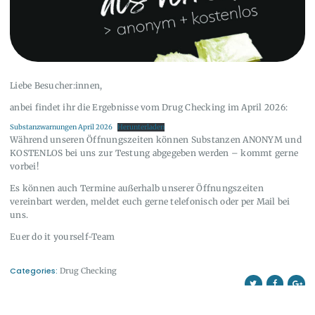
Liebe Besucher:innen,
anbei findet ihr die Ergebnisse vom Drug Checking im April 2026:
Substanzwarnungen April 2026
Herunterladen
Während unseren Öffnungszeiten können Substanzen ANONYM und
KOSTENLOS bei uns zur Testung abgegeben werden – kommt gerne
vorbei!
Es können auch Termine außerhalb unserer Öffnungszeiten
vereinbart werden, meldet euch gerne telefonisch oder per Mail bei
uns.
Euer do it yourself-Team
Categories:
Drug Checking