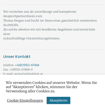
Wir verstehen uns als zuverlässige und kompetente
AnsprechpartnerInnen zum
Thema Drogen und Sucht im Sinne einer ganzheitlich orientierten
Suchthilfe.
Als solche arbeiten wir mit bewährten Angeboten und entwickeln
neue
zukunftsfähige Unterstützungsformen.
Unser Kontakt
telefon:
+43(0)5552-67868
fax: +435552-67868-9
E-mail: anlaufstelle@doit.at
Wir beraten Sie auch gerne außerhalb der angeführten Öffnungszeiten!
Wir verwenden Cookies auf unserer Website. Wenn Sie
Vereinbaren Sie doch einfach einen Termin mit uns.
Onlineberatung
auf "Akzeptieren" klicken, stimmen Sie der
Verwendung aller Cookies zu.
Cookie Einstellungen
Akzeptieren
do it yourself © Alle Rechte vorbehalten
AGB & DSGVO
und
IMPRESSUM