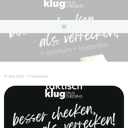
HOME
ANGEBOTE
ÜBER UNS
INFOS & LINKS
NEWS
KONTAKTDATEN
ONLINEBERATUNG
15. May 2026
0
Comments