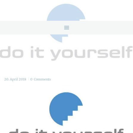
HOME
ANGEBOTE
ÜBER UNS
INFOS & LINKS
NEWS
KONTAKTDATEN
ONLINEBERATUNG
20. April 2018
0
Comments