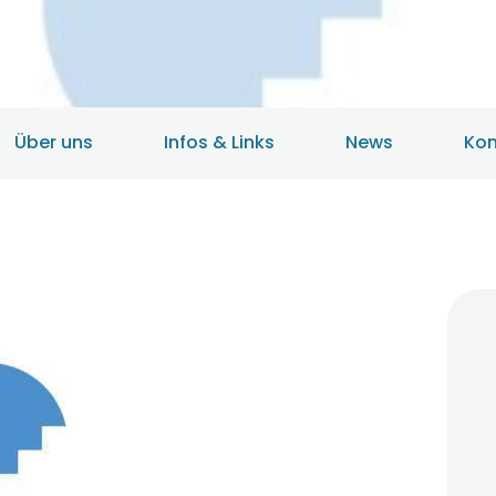
HOME
ANGEBOTE
ÜBER UNS
Über uns
Infos & Links
News
Kon
INFOS & LINKS
NEWS
KONTAKTDATEN
ONLINEBERATUNG