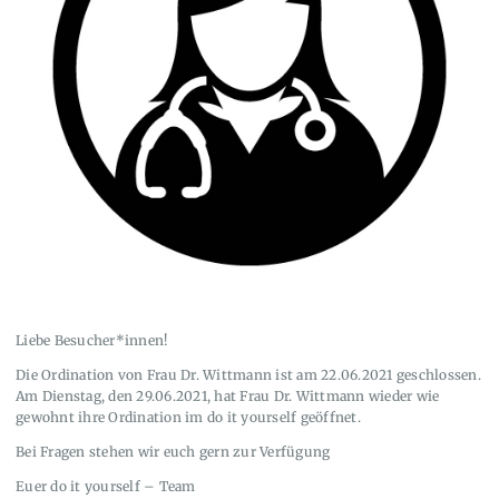
Liebe Besucher*innen!
Die Ordination von Frau Dr. Wittmann ist am 22.06.2021 geschlossen.
Am Dienstag, den 29.06.2021, hat Frau Dr. Wittmann wieder wie
gewohnt ihre Ordination im do it yourself geöffnet.
Bei Fragen stehen wir euch gern zur Verfügung
Euer do it yourself – Team