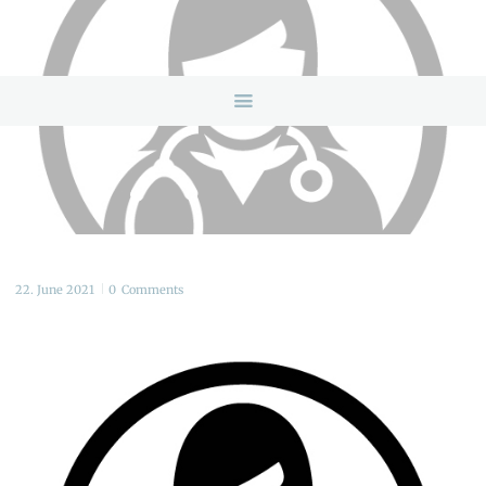
HOME
ANGEBOTE
ÜBER UNS
INFOS & LINKS
NEWS
KONTAKTDATEN
ONLINEBERATUNG
22. June 2021
0
Comments