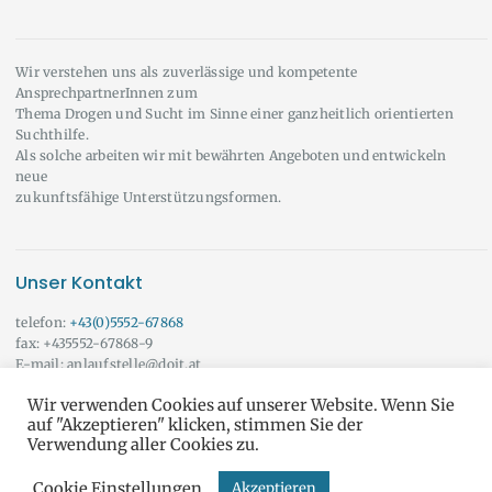
Wir verstehen uns als zuverlässige und kompetente
AnsprechpartnerInnen zum
Thema Drogen und Sucht im Sinne einer ganzheitlich orientierten
Suchthilfe.
Als solche arbeiten wir mit bewährten Angeboten und entwickeln
neue
zukunftsfähige Unterstützungsformen.
Unser Kontakt
telefon:
+43(0)5552-67868
fax: +435552-67868-9
E-mail: anlaufstelle@doit.at
Wir beraten Sie auch gerne außerhalb der angeführten Öffnungszeiten!
Wir verwenden Cookies auf unserer Website. Wenn Sie
Vereinbaren Sie doch einfach einen Termin mit uns.
Onlineberatung
auf "Akzeptieren" klicken, stimmen Sie der
Verwendung aller Cookies zu.
Cookie Einstellungen
Akzeptieren