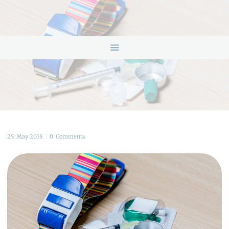
HOME
ANGEBOTE
ÜBER UNS
INFOS & LINKS
NEWS
KONTAKTDATEN
ONLINEBERATUNG
25. May 2018
0
Comments