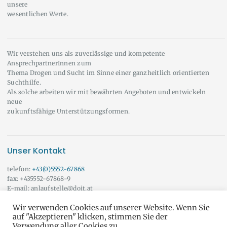
unsere
wesentlichen Werte.
Wir verstehen uns als zuverlässige und kompetente
AnsprechpartnerInnen zum
Thema Drogen und Sucht im Sinne einer ganzheitlich orientierten
Suchthilfe.
Als solche arbeiten wir mit bewährten Angeboten und entwickeln
neue
zukunftsfähige Unterstützungsformen.
Unser Kontakt
telefon:
+43(0)5552-67868
fax: +435552-67868-9
E-mail: anlaufstelle@doit.at
Wir beraten Sie auch gerne außerhalb der angeführten Öffnungszeiten!
Wir verwenden Cookies auf unserer Website. Wenn Sie
Vereinbaren Sie doch einfach einen Termin mit uns.
Onlineberatung
auf "Akzeptieren" klicken, stimmen Sie der
Verwendung aller Cookies zu.