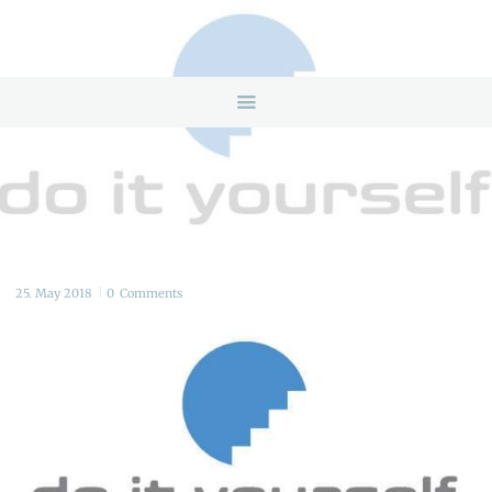
HOME
ANGEBOTE
ÜBER UNS
INFOS & LINKS
NEWS
KONTAKTDATEN
ONLINEBERATUNG
25. May 2018
0
Comments