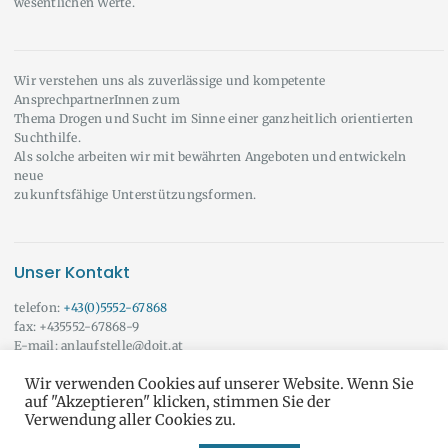
wesentlichen Werte.
Wir verstehen uns als zuverlässige und kompetente
AnsprechpartnerInnen zum
Thema Drogen und Sucht im Sinne einer ganzheitlich orientierten
Suchthilfe.
Als solche arbeiten wir mit bewährten Angeboten und entwickeln
neue
zukunftsfähige Unterstützungsformen.
Unser Kontakt
telefon:
+43(0)5552-67868
fax: +435552-67868-9
E-mail: anlaufstelle@doit.at
Wir beraten Sie auch gerne außerhalb der angeführten Öffnungszeiten!
Wir verwenden Cookies auf unserer Website. Wenn Sie
Vereinbaren Sie doch einfach einen Termin mit uns.
Onlineberatung
auf "Akzeptieren" klicken, stimmen Sie der
Verwendung aller Cookies zu.