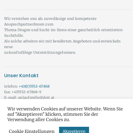
Wir verstehen uns als zuverlässige und kompetente
AnsprechpartnerInnen zum
Thema Drogen und Sucht im Sinne einer ganzheitlich orientierten
Suchthilfe.
Als solche arbeiten wir mit bewährten Angeboten und entwickeln
neue
zukunftsfähige Unterstützungsformen.
Unser Kontakt
telefon:
+43(0)5552-67868
fax: +435552-67868-9
E-mail: anlaufstelle@doit.at
Wir beraten Sie auch gerne außerhalb der angeführten Öffnungszeiten!
Wir verwenden Cookies auf unserer Website. Wenn Sie
Vereinbaren Sie doch einfach einen Termin mit uns.
Onlineberatung
auf "Akzeptieren" klicken, stimmen Sie der
Verwendung aller Cookies zu.
Cookie Einstellungen
Akzeptieren