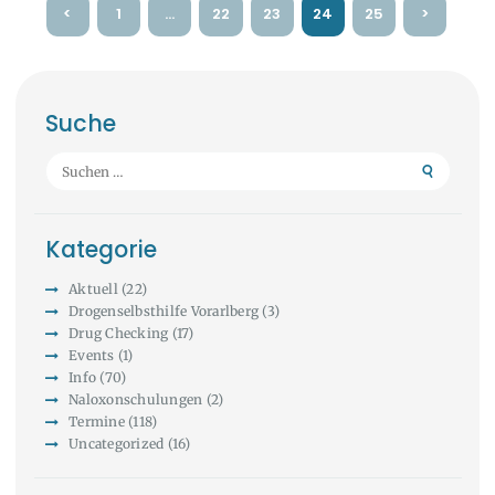
Seitennummerierung
<
PAGE
1
…
PAGE
22
PAGE
23
PAGE
24
PAGE
25
>
der
Beiträge
Suche
Suchen
nach:
Kategorie
Aktuell
(22)
Drogenselbsthilfe Vorarlberg
(3)
Drug Checking
(17)
Events
(1)
Info
(70)
Naloxonschulungen
(2)
Termine
(118)
Uncategorized
(16)