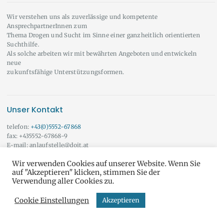
Wir verstehen uns als zuverlässige und kompetente
AnsprechpartnerInnen zum
Thema Drogen und Sucht im Sinne einer ganzheitlich orientierten
Suchthilfe.
Als solche arbeiten wir mit bewährten Angeboten und entwickeln
neue
zukunftsfähige Unterstützungsformen.
Unser Kontakt
telefon:
+43(0)5552-67868
fax: +435552-67868-9
E-mail: anlaufstelle@doit.at
Wir beraten Sie auch gerne außerhalb der angeführten Öffnungszeiten!
Wir verwenden Cookies auf unserer Website. Wenn Sie
Vereinbaren Sie doch einfach einen Termin mit uns.
Onlineberatung
auf "Akzeptieren" klicken, stimmen Sie der
Verwendung aller Cookies zu.
Cookie Einstellungen
Akzeptieren
do it yourself © Alle Rechte vorbehalten
AGB & DSGVO
und
IMPRESSUM