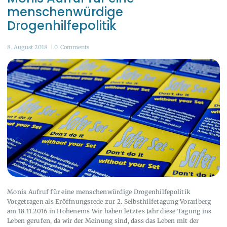
menschenwürdige
Drogenhilfepolitik
8. August 2018
0
Comments
Monis Aufruf für eine menschenwürdige Drogenhilfepolitik
Vorgetragen als Eröffnungsrede zur 2. Selbsthilfetagung Vorarlberg
am 18.11.2016 in Hohenems Wir haben letztes Jahr diese Tagung ins
Leben gerufen, da wir der Meinung sind, dass das Leben mit der