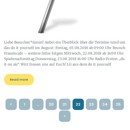
Liebe Besucher*innen! Anbei ein Überblick über die Termine rund um
das do it yourself im August: Freitag, 03.08.2018 ab 09:00 Uhr Brunch
Frauencafe – weitere Infos folgen Mittwoch, 22.08.2018 ab 14:00 Uhr
Spielenachmittag Donnerstag, 23.08.2018 16:00 Uhr Radio Proton „do
it on air“ Wirt freuen uns auf Euch! LG aus dem do it yourself
Read more
Seitennummerierung
<
PAGE
1
…
PAGE
20
PAGE
21
PAGE
22
PAGE
23
PAGE
24
PAGE
25
der
Beiträge
>